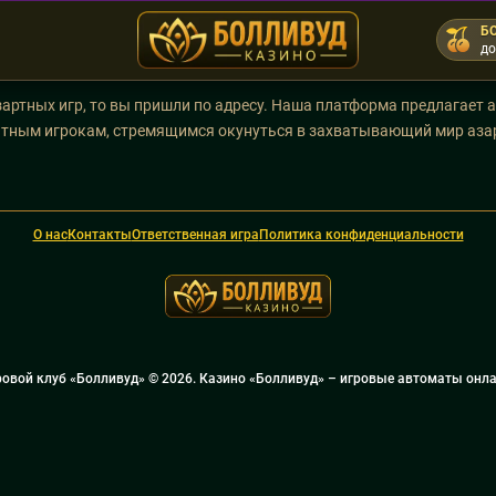
БО
до
ртных игр, то вы пришли по адресу. Наша платформа предлагает а
пытным игрокам, стремящимся окунуться в захватывающий мир аза
О нас
Контакты
Ответственная игра
Политика конфиденциальности
ровой клуб «Болливуд» © 2026. Казино «Болливуд» – игровые автоматы онла