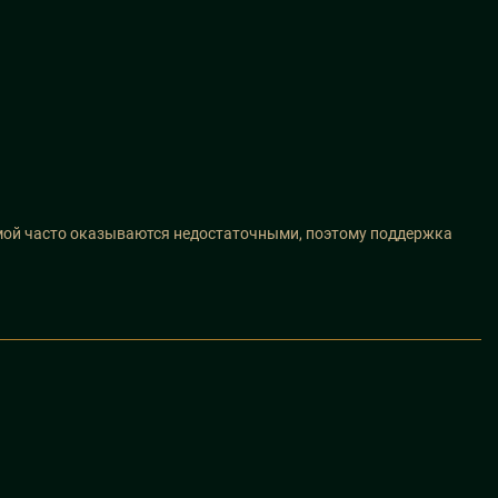
мой часто оказываются недостаточными, поэтому поддержка