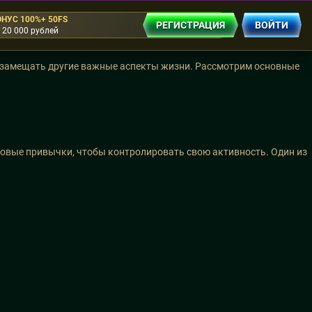
НУС 100%+ 50FS
РЕГИСТРАЦИЯ
ВОЙТИ
 20 000 рублей
не замещать другие важные аспекты жизни. Рассмотрим основные
ровые привычки, чтобы контролировать свою активность. Один из