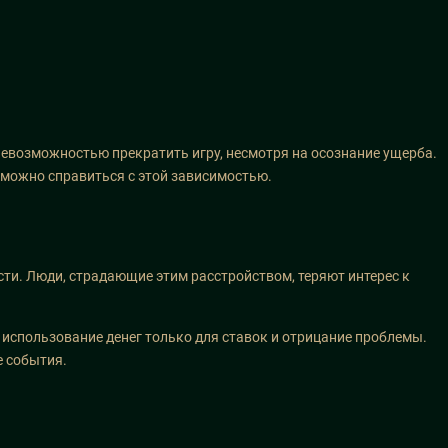
невозможностью прекратить игру, несмотря на осознание ущерба.
зможно справиться с этой зависимостью.
сти. Люди, страдающие этим расстройством, теряют интерес к
использование денег только для ставок и отрицание проблемы.
е события.