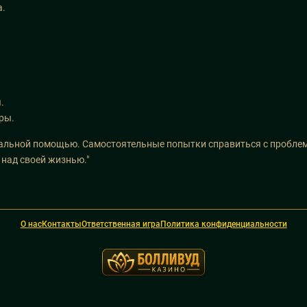
а.
.
ры.
нальной помощью. Самостоятельные попытки справиться с пробле
над своей жизнью."
О нас
Контакты
Ответственная игра
Политика конфиденциальности